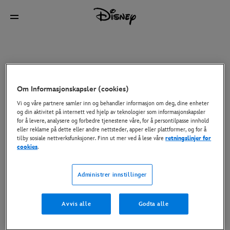
Om Informasjonskapsler (cookies)
Vi og våre partnere samler inn og behandler informasjon om deg, dine enheter
og din aktivitet på internett ved hjelp av teknologier som informasjonskapsler
for å levere, analysere og forbedre tjenestene våre, for å persontilpasse innhold
eller reklame på dette eller andre nettsteder, apper eller plattformer, og for å
tilby sosiale nettverksfunksjoner. Finn ut mer ved å lese våre
retningslinjer for
cookies
.
Administrer innstillinger
Avvis alle
Godta alle