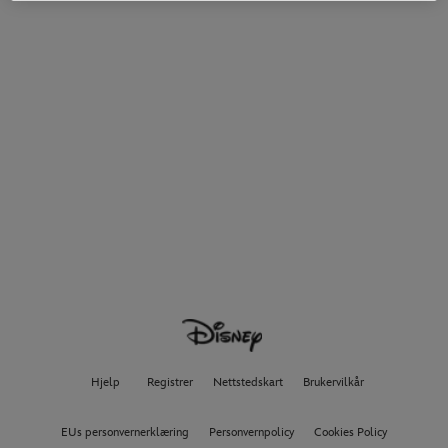
Hjelp
Registrer
Nettstedskart
Brukervilkår
EUs personvernerklæring
Personvernpolicy
Cookies Policy