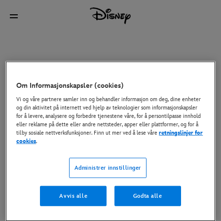
Om Informasjonskapsler (cookies)
Vi og våre partnere samler inn og behandler informasjon om deg, dine enheter
og din aktivitet på internett ved hjelp av teknologier som informasjonskapsler
for å levere, analysere og forbedre tjenestene våre, for å persontilpasse innhold
eller reklame på dette eller andre nettsteder, apper eller plattformer, og for å
tilby sosiale nettverksfunksjoner. Finn ut mer ved å lese våre
retningslinjer for
cookies
.
Administrer innstillinger
Avvis alle
Godta alle