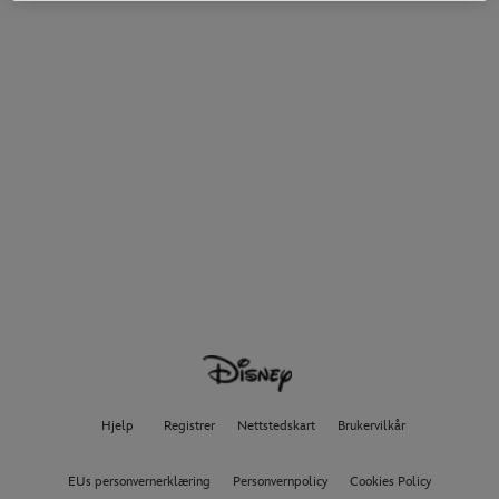
Hjelp
Registrer
Nettstedskart
Brukervilkår
EUs personvernerklæring
Personvernpolicy
Cookies Policy