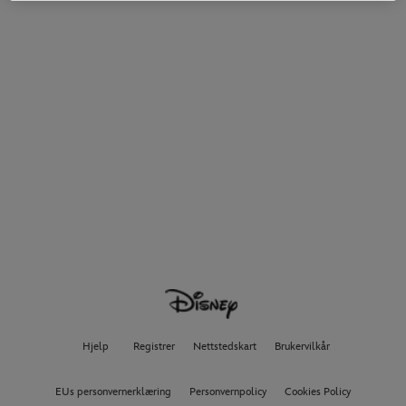
Hjelp
Registrer
Nettstedskart
Brukervilkår
EUs personvernerklæring
Personvernpolicy
Cookies Policy