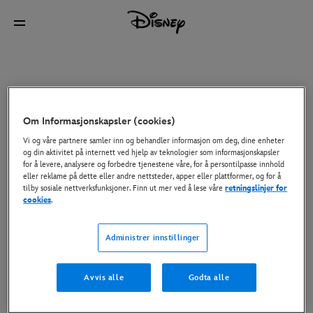
Om Informasjonskapsler (cookies)
Vi og våre partnere samler inn og behandler informasjon om deg, dine enheter
og din aktivitet på internett ved hjelp av teknologier som informasjonskapsler
for å levere, analysere og forbedre tjenestene våre, for å persontilpasse innhold
eller reklame på dette eller andre nettsteder, apper eller plattformer, og for å
tilby sosiale nettverksfunksjoner. Finn ut mer ved å lese våre
retningslinjer for
cookies
.
Administrer innstillinger
Avvis alle
Godta alle