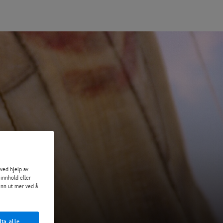
ved hjelp av
 innhold eller
Finn ut mer ved å
ta alle