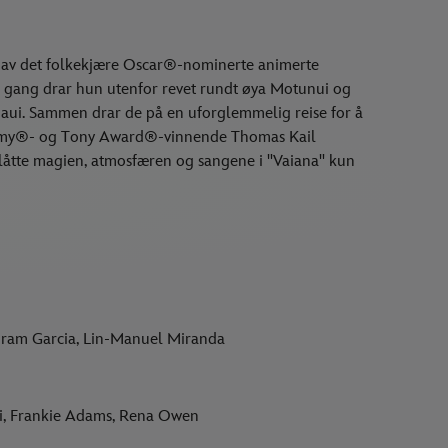
ing av det folkekjære Oscar®-nominerte animerte
ste gang drar hun utenfor revet rundt øya Motunui og
ui. Sammen drar de på en uforglemmelig reise for å
 Emmy®- og Tony Award®-vinnende Thomas Kail
slåtte magien, atmosfæren og sangene i "Vaiana" kun
iram Garcia, Lin-Manuel Miranda
ui, Frankie Adams, Rena Owen