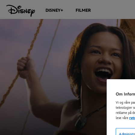
DISNEY+
FILMER
Om Inform
Vi og våre pa
teknologier s
reklame på de
lese våre
ret
Administr