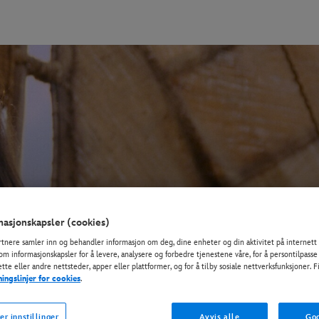
asjonskapsler (cookies)
rtnere samler inn og behandler informasjon om deg, dine enheter og din aktivitet på internett 
om informasjonskapsler for å levere, analysere og forbedre tjenestene våre, for å persontilpasse
tte eller andre nettsteder, apper eller plattformer, og for å tilby sosiale nettverksfunksjoner. 
ningslinjer for cookies
.
er innstillinger
Avvis alle
God