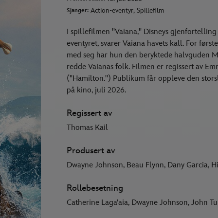
Action-eventyr, Spillefilm
Sjanger:
I spillefilmen "Vaiana," Disneys gjenfortell
eventyret, svarer Vaiana havets kall. For før
med seg har hun den beryktede halvguden Ma
redde Vaianas folk. Filmen er regissert av
("Hamilton.") Publikum får oppleve den stor
på kino, juli 2026.
Regissert av
Thomas Kail
Produsert av
Dwayne Johnson, Beau Flynn, Dany Garcia, H
Rollebesetning
Catherine Lagaʻaia, Dwayne Johnson, John T