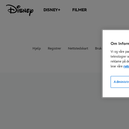
DISNEY+
FILMER
Om Inform
Hjelp
Registrer
Nettstedskart
Brukervilkår
EUs p
Vi og våre pa
teknologier s
reklame på de
lese våre
ret
Administr