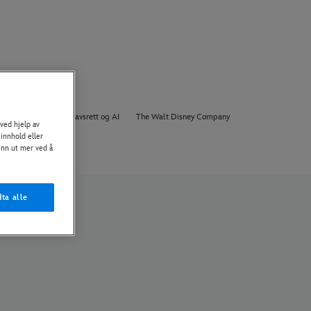
Om Oss
Opphavsrett og AI
The Walt Disney Company
ved hjelp av
 innhold eller
Finn ut mer ved å
ta alle