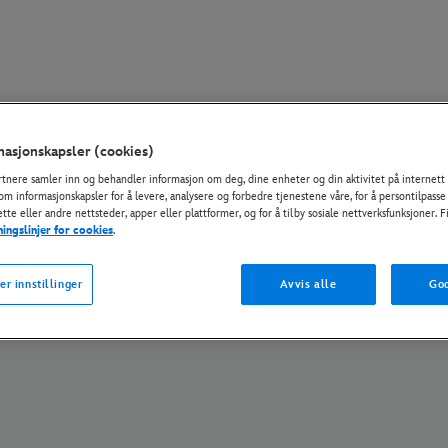
asjonskapsler (cookies)
ersonvernerklæring
Personvernpolicy
Cookies Policy
Styring av innstillinger
rtnere samler inn og behandler informasjon om deg, dine enheter og din aktivitet på internett 
om informasjonskapsler for å levere, analysere og forbedre tjenestene våre, for å persontilpasse
© Disney og alle tilknyttede selskaper. Alle rettigheter forbeholdes.
tte eller andre nettsteder, apper eller plattformer, og for å tilby sosiale nettverksfunksjoner. 
ningslinjer for cookies
.
er innstillinger
Avvis alle
God