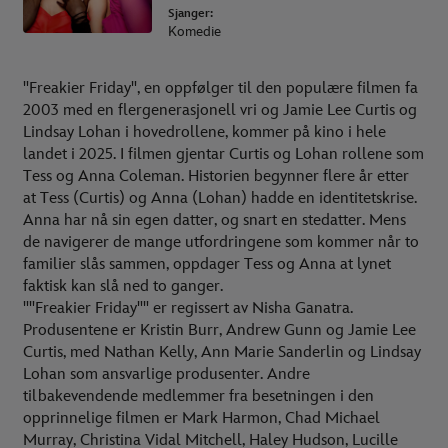
Sjanger:
Komedie
"Freakier Friday", en oppfølger til den populære filmen fa
2003 med en flergenerasjonell vri og Jamie Lee Curtis og
Lindsay Lohan i hovedrollene, kommer på kino i hele
landet i 2025. I filmen gjentar Curtis og Lohan rollene som
Tess og Anna Coleman. Historien begynner flere år etter
at Tess (Curtis) og Anna (Lohan) hadde en identitetskrise.
Anna har nå sin egen datter, og snart en stedatter. Mens
de navigerer de mange utfordringene som kommer når to
familier slås sammen, oppdager Tess og Anna at lynet
faktisk kan slå ned to ganger.
""Freakier Friday"" er regissert av Nisha Ganatra.
Produsentene er Kristin Burr, Andrew Gunn og Jamie Lee
Curtis, med Nathan Kelly, Ann Marie Sanderlin og Lindsay
Lohan som ansvarlige produsenter. Andre
tilbakevendende medlemmer fra besetningen i den
opprinnelige filmen er Mark Harmon, Chad Michael
Murray, Christina Vidal Mitchell, Haley Hudson, Lucille