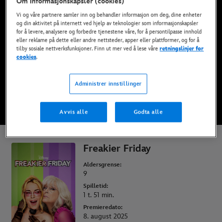
Om Informasjonskapsler (cookies)
Nå tilgjengelig på Disney+*, DVD, Blu-Ray og
Vi og våre partnere samler inn og behandler informasjon om deg, dine enheter
digitalt
og din aktivitet på internett ved hjelp av teknologier som informasjonskapsler
for å levere, analysere og forbedre tjenestene våre, for å persontilpasse innhold
eller reklame på dette eller andre nettsteder, apper eller plattformer, og for å
tilby sosiale nettverksfunksjoner. Finn ut mer ved å lese våre
retningslinjer for
SE PÅ DISNEY+
cookies
.
KJØP FILMEN
Administrer innstillinger
Avvis alle
Godta alle
* Vilkår gjelder | Abonnementer fra bare 69 kr per måned
Freakier Friday
Aldersgrense:
9
Spilletid:
1 t. 51 min.
Premieredato:
8. august 2025