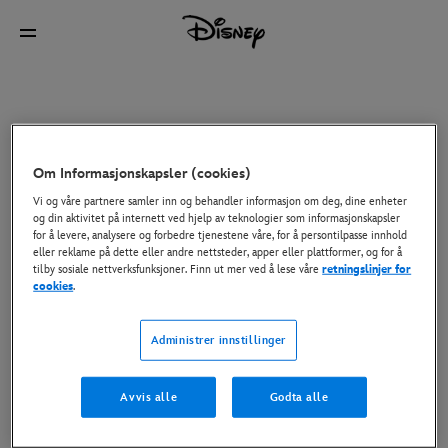
Om Informasjonskapsler (cookies)
Vi og våre partnere samler inn og behandler informasjon om deg, dine enheter
og din aktivitet på internett ved hjelp av teknologier som informasjonskapsler
for å levere, analysere og forbedre tjenestene våre, for å persontilpasse innhold
eller reklame på dette eller andre nettsteder, apper eller plattformer, og for å
tilby sosiale nettverksfunksjoner. Finn ut mer ved å lese våre
retningslinjer for
cookies
.
Administrer innstillinger
Avvis alle
Godta alle