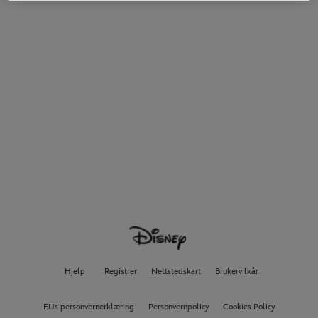
Hjelp
Registrer
Nettstedskart
Brukervilkår
EUs personvernerklæring
Personvernpolicy
Cookies Policy