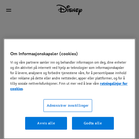
Om Informasjonskapsler (cookies)
Vi og våre partnere samler inn og behandler informasjon om deg, dine enheter
og din aktivitet på internett ved hjelp av teknologier som informasjonskapsler
for å levere, analysere og forbedre tjenestene våre, for å persontilpasse innhold
eller reklame på dette eller andre nettsteder, apper eller plattformer, og for å
tilby sosiale nettverksfunksjoner. Finn ut mer ved å lese våre
retningslinjer for
cookies
.
Administrer innstillinger
Avvis alle
Godta alle