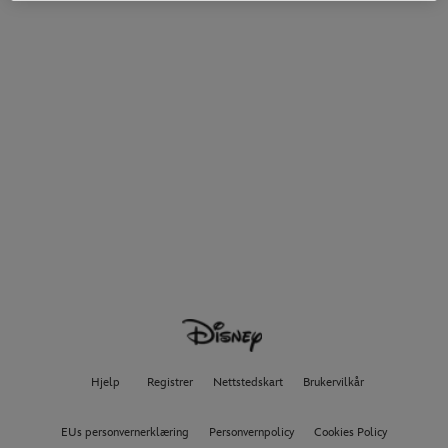
Hjelp
Registrer
Nettstedskart
Brukervilkår
EUs personvernerklæring
Personvernpolicy
Cookies Policy