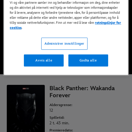
Vi og våre partnere samler inn og behandler informasjon om deg, dine enheter
Nå tilgjengelig på Disney+*, DVD, Blu-Ray og
og din aktivitet på internett ved hjelp av teknologier som informasjonskapsler
digitalt
for å levere, analysere og forbedre tjenestene våre, for å persontilpasse innhold
eller reklame på dette eller andre nettsteder, apper eller plattformer, og for å
tilby sosiale nettverksfunksjoner. Finn ut mer ved å lese våre
retningslinjer for
cookies
.
SE PÅ DISNEY+
Administrer innstillinger
KJØP FILMEN
Avvis alle
Godta alle
* Vilkår gjelder | Abonnementer fra bare 69 kr per måned
Black Panther: Wakanda
Forever
Aldersgrense:
12
Spilletid:
2 t. 43 min.
Premieredato: