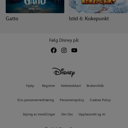
Gatto
Istid 6: Kokepunkt
Følg Disney på:
Hjelp
Registrer
Nettstedskart
Brukervilkår
EUs personvernerklæring
Personvernpolicy
Cookies Policy
Styring av innstillinger
Om Oss
Opphavsrett og AI