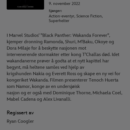
9. november 2022
Sjanger:
Action-eventyr, Science Fiction,
Superhelter
I Marvel Studios' "Black Panther: Wakanda Forever",
kjemper dronning Ramonda, Shuri, M'Baku, Okoye og
Dora Milaje for å beskytte nasjonen mot
intervenerende stormakter etter kong T'Challas død. Idet
wakandanerne prøver å godta at et nytt kapittel har
begynt, må heltene samles ved hjelp av
krigshunden Nakia og Everett Ross og skape en ny vei for
kongeriket Wakanda. Filmen presenterer Tenoch Huerta
som Namor, konge av en undersjøisk
nasjon og er også med Dominique Thorne, Michaela Coel,
Mabel Cadena og Alex Livanalli.
Regissert av
Ryan Coogler