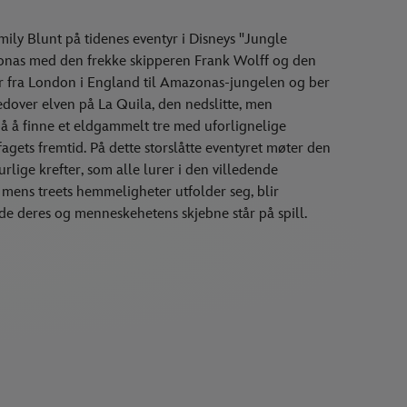
ly Blunt på tidenes eventyr i Disneys "Jungle
zonas med den frekke skipperen Frank Wolff og den
ser fra London i England til Amazonas-jungelen og ber
edover elven på La Quila, den nedslitte, men
på å finne et eldgammelt tre med uforlignelige
gets fremtid. På dette storslåtte eventyret møter den
rlige krefter, som alle lurer i den villedende
mens treets hemmeligheter utfolder seg, blir
åde deres og menneskehetens skjebne står på spill.