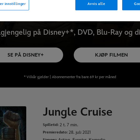
er innstillinger
Avvis alle
God
lgjengelig på Disney+*, DVD, Blu-Ray og di
SE PÅ DISNEY+
KJØP FILMEN
* Vilkår gjelder | Abonnementer fra bare 69 kr per måned
Jungle Cruise
2 t. 7 min.
Spilletid:
28. juli 2021
Premieredato:
Action, Eventyr, Komedie
Sjanger: