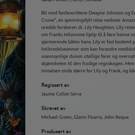
Bli med fanfavorittene Dwayne Johnson og Emi
Cruise", en spenningsfylt reise nedover Ama
uredde forskeren dr. Lily Houghton. Lily rei
om Franks tvilsomme hjelp til å føre henne n
sjarmerende båten hans. Lily er fast bestemt 
helbredelsesevner som kan forandre medisinfa
usannsynlige duoen utallige farer og overnatu
skjønnheten til den frodige regnskogen. Men 
innsatsen enda større for Lily og Frank, og b
Regissert av
Jaume Collet-Serra
Skrevet av
Michael Green, Glenn Ficarra, John Requa
Produsert av