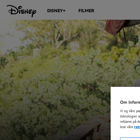
DISNEY+
FILMER
Om Inform
Vi og våre pa
teknologier s
reklame på de
lese våre
ret