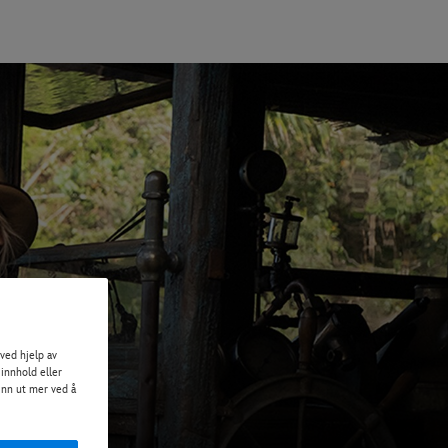
ved hjelp av
 innhold eller
Finn ut mer ved å