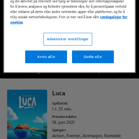
og din aktivitet på internett ved hjelp av teknologier som informasjonskapsler
Nå tilgjengelig på Disney+*, DVD, Blu-Ray og
for å levere, analysere og forbedre tjenestene våre, for å persontilpasse innhold
eller reklame på dette eller andre nettsteder, apper eller plattformer, og for å
digitalt
tilby sosiale nettverksfunksjoner. Finn ut mer ved å lese våre
retningslinjer for
cookies
.
SE PÅ DISNEY+
Administrer innstillinger
KJØP FILMEN
Avvis alle
Godta alle
* Vilkår gjelder | Abonnementer fra bare 69 kr per måned
Luca
Spilletid:
1 t. 35 min.
Premieredato:
18. juni 2021
Sjanger:
Action, Eventyr, Animasjon, Komedie