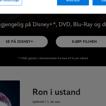
er innstillinger
Avvis alle
God
lgjengelig på Disney+*, DVD, Blu-Ray og di
SE PÅ DISNEY+
KJØP FILMEN
* Vilkår gjelder | Abonnementer fra bare 69 kr per måned
Ron i ustand
1 t. 46 min.
Spilletid: