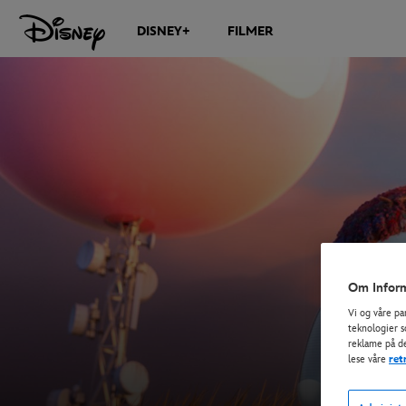
DISNEY+
FILMER
Om Inform
Vi og våre pa
teknologier s
reklame på de
lese våre
ret