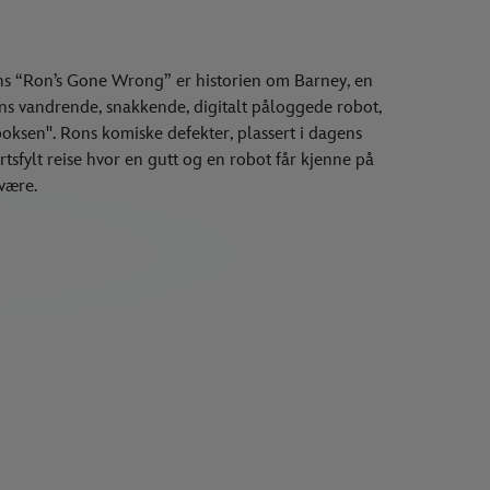
ns “Ron’s Gone Wrong” er historien om Barney, en
ns vandrende, snakkende, digitalt påloggede robot,
boksen". Rons komiske defekter, plassert i dagens
tsfylt reise hvor en gutt og en robot får kjenne på
være.